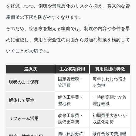
を軽減しつつ、倒壊や景観悪化のリスクを抑え、将来的な資
産価値の下落も防ぎやすくなります。
そのため、空き家を抱える家庭では、制度の内容や条件を早
めに確認し、費用と安全性の両面から最適な対策を検討して
いくことが大切です。
選択肢
主な初期費用
費用負担の特徴
固定資産税・
毎年じわじわ増え
現状のまま保有
管理費
る負担
解体工事費・
一時的高額だが管
解体して更地
整地費
理は軽減
改修工事費・
初期費用大きいが
リフォーム活用
設備更新費
収益化期待
自己負担分の
条件合致で費用軽