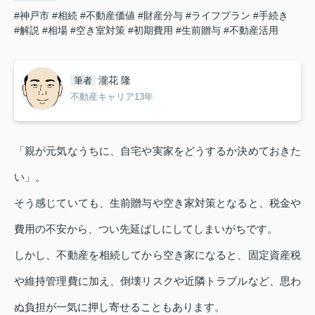
#神戸市
#相続
#不動産価値
#財産分与
#ライフプラン
#手続き
#解説
#相場
#空き室対策
#初期費用
#生前贈与
#不動産活用
瀧花 隆
筆者
不動産キャリア13年
「親が元気なうちに、自宅や実家をどうするか決めておきた
い」。
そう感じていても、生前贈与や空き家対策となると、税金や
費用の不安から、つい先延ばしにしてしまいがちです。
しかし、不動産を相続してから空き家になると、固定資産税
や維持管理費に加え、倒壊リスクや近隣トラブルなど、思わ
ぬ負担が一気に押し寄せることもあります。