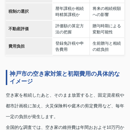
暦年課税か相続
将来の相続税額
税制の選択
時精算課税か
への影響
評価額の算定方
贈与時期による
不動産評価
法の把握
変動可能性
登録免許税や申
生前贈与と相続
費用負担
告費用
の総負担
神戸市の空き家対策と初期費用の具体的な
イメージ
空き家を相続したあと、そのまま放置すると、固定資産税や
都市計画税に加え、火災保険料や庭木の剪定費用など、毎年
一定の負担が発生します。
全国的な調査では、空き家の維持費は年間おおよそ10万円か