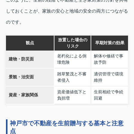
しておくことが、家族の安心と地域の安全の両方につながる
のです。
放置した場合の
観点
早期対策の効果
リスク
老朽化による倒
解体や修繕で事
建物・防災面
壊危険
故予防
雑草繁茂と不審
適切管理で環境
景観・治安面
者侵入
維持
資産価値低下と
生前相続で争続
資産・家族関係
負担増
回避
神戸市で不動産を生前贈与する基本と注意
点