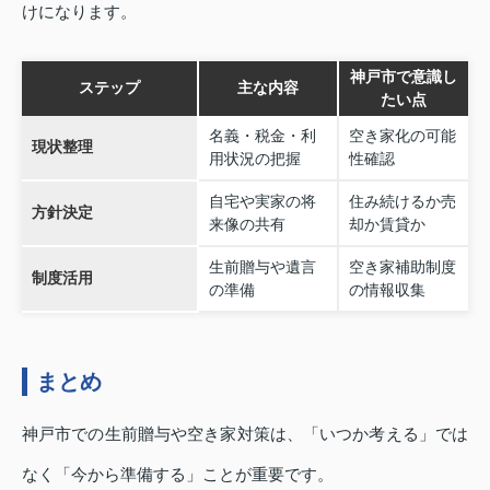
けになります。
神戸市で意識し
ステップ
主な内容
たい点
名義・税金・利
空き家化の可能
現状整理
用状況の把握
性確認
自宅や実家の将
住み続けるか売
方針決定
来像の共有
却か賃貸か
生前贈与や遺言
空き家補助制度
制度活用
の準備
の情報収集
まとめ
神戸市での生前贈与や空き家対策は、「いつか考える」では
なく「今から準備する」ことが重要です。