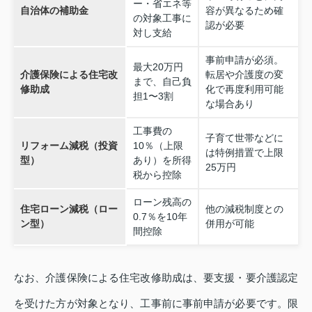
ー・省エネ等
自治体の補助金
容が異なるため確
の対象工事に
認が必要
対し支給
事前申請が必須。
最大20万円
介護保険による住宅改
転居や介護度の変
まで、自己負
修助成
化で再度利用可能
担1〜3割
な場合あり
工事費の
子育て世帯などに
リフォーム減税（投資
10％（上限
は特例措置で上限
型）
あり）を所得
25万円
税から控除
ローン残高の
住宅ローン減税（ロー
他の減税制度との
0.7％を10年
ン型）
併用が可能
間控除
なお、介護保険による住宅改修助成は、要支援・要介護認定
を受けた方が対象となり、工事前に事前申請が必要です。限