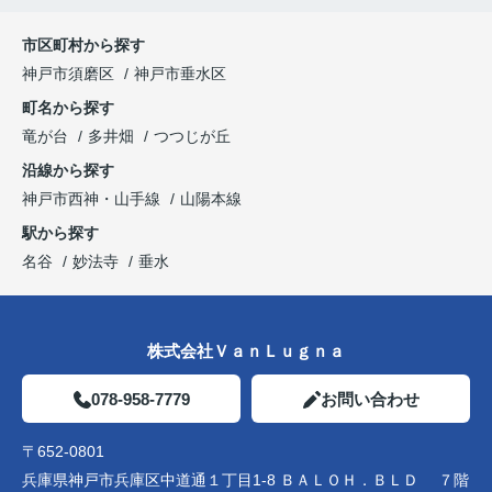
市区町村から探す
神戸市須磨区
神戸市垂水区
町名から探す
竜が台
多井畑
つつじが丘
沿線から探す
神戸市西神・山手線
山陽本線
駅から探す
名谷
妙法寺
垂水
株式会社ＶａｎＬｕｇｎａ
078-958-7779
お問い合わせ
〒652-0801
兵庫県神戸市兵庫区中道通１丁目1-8 ＢＡＬＯＨ．ＢＬＤ ７階