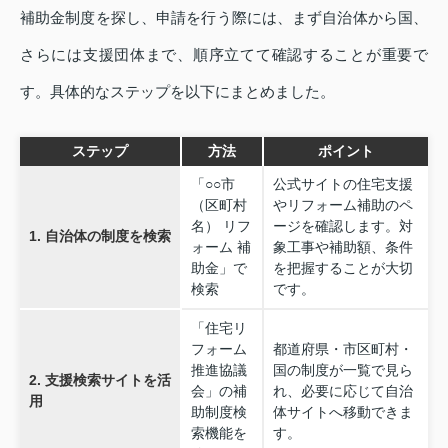
補助金制度を探し、申請を行う際には、まず自治体から国、
さらには支援団体まで、順序立てて確認することが重要で
す。具体的なステップを以下にまとめました。
ステップ
方法
ポイント
「○○市
公式サイトの住宅支援
（区町村
やリフォーム補助のペ
名） リフ
ージを確認します。対
1. 自治体の制度を検索
ォーム 補
象工事や補助額、条件
助金」で
を把握することが大切
検索
です。
「住宅リ
フォーム
都道府県・市区町村・
推進協議
国の制度が一覧で見ら
2. 支援検索サイトを活
会」の補
れ、必要に応じて自治
用
助制度検
体サイトへ移動できま
索機能を
す。