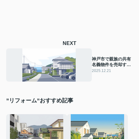
NEXT
神戸市で親族の共有
名義物件を売却する
には？必要な手続き
2025.12.21
や注意点も紹介
”リフォーム”おすすめ記事