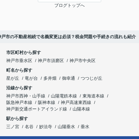
ブログトップへ
神戸市の不動産相続で名義変更は必須？税金問題や手続きの流れも紹介
市区町村から探す
神戸市垂水区
神戸市須磨区
神戸市中央区
町名から探す
星が丘
竜が台
多井畑
御幸通
つつじが丘
沿線から探す
神戸市西神・山手線
山陽電鉄本線
東海道本線
阪急神戸本線
阪神本線
神戸高速東西線
神戸新交通ポートアイランド線
山陽本線
駅から探す
三ノ宮
名谷
妙法寺
山陽垂水
垂水