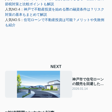
節税対策と比較ポイントも解説
人気NO.4：
神戸で不動産投資を始める際の融資条件は？リスク
対策の基本もまとめて解説
人気NO.5：
住宅ローンで不動産投資は可能？メリットや失敗例
も紹介
NEXT
神戸市で住宅ローン
の競売を回避したい
方必見！任意売却の
2026.01.14
進め方と相談先も紹
介