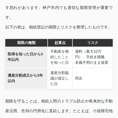
す恐れがあります。神戸市内でも適切な期限管理が重要で
す。
以下の表は、相続登記の期限とリスクを整理したものです。
期限の種類
起算点
リスク
不動産を相
過料（最大10万
取得を知った日から3
続したこと
円）、手続き困難、
年以内
を知った日
名義不明のまま放置
遺産分割協
遺産分割成立から3年
議が成立し
同左
以内
た日
期限を守ることは、相続人間のトラブル防止や将来的な不動
産活用、売却の円滑化に直結します。たとえば、小規模宅地