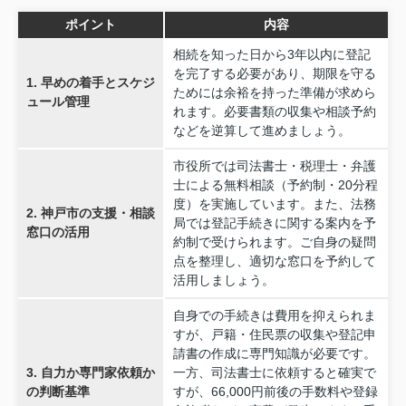
ポイント
内容
相続を知った日から3年以内に登記
を完了する必要があり、期限を守る
1. 早めの着手とスケジ
ためには余裕を持った準備が求めら
ュール管理
れます。必要書類の収集や相談予約
などを逆算して進めましょう。
市役所では司法書士・税理士・弁護
士による無料相談（予約制・20分程
度）を実施しています。また、法務
2. 神戸市の支援・相談
局では登記手続きに関する案内を予
窓口の活用
約制で受けられます。ご自身の疑問
点を整理し、適切な窓口を予約して
活用しましょう。
自身での手続きは費用を抑えられま
すが、戸籍・住民票の収集や登記申
請書の作成に専門知識が必要です。
3. 自力か専門家依頼か
一方、司法書士に依頼すると確実で
の判断基準
すが、66,000円前後の手数料や登録