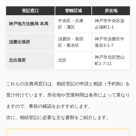
登記窓口
管轄区域
所在地
中央区・兵庫
神戸市中央区波
神戸地方法務局 本局
区・灘区
止場町1‑1
須磨区・長田
神戸市須磨区中
須磨出張所
区・垂水区
落合3‑1‑7
神戸市北区惣山
北出張所
北区
町1‑7‑11
これらの法務局窓口は、相続登記の申請と相談（予約制）を
受け付けています。所在地や営業時間は各所によって異なり
ますので、事前の確認をおすすめします。
次に、相続登記に必要な主な書類をご紹介します。