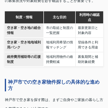
の募集状況や対象経費を必ず確認することが重要です。
利用時の確認
制度・情報
主な目的
点
空き家・空き地の総合
市の取組と制度の
最新更新日と
情報
一覧把握
対象内容
空き家・空き地地域利
地域利用希望の情
登録条件と利
用バンク
報マッチング
用できる用途
維持費用補助等の応援
地域利用物件の維
募集期間と補
制度
持費軽減
助対象経費
神戸市での空き家物件探しの具体的な進め
方
神戸市で空き家を探す際は、まずご自身やご家族の暮らし方