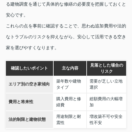
る建物調査を通じて具体的な修繕の必要度を把握しておくと
安心です。
これらの点を事前に確認することで、思わぬ追加費用や法的
なトラブルのリスクを抑えながら、安心して活用できる空き
家を選びやすくなります。
見落とした場合の
確認したいポイント
主な内容
リスク
築年数や建物
需要が乏しい立地
エリア別の空き家傾向
タイプ
選択
購入費用と修
総額費用の大幅増
費用と将来性
繕費
加
用途制限と耐
増改築不可や安全
法的制限と建物状態
震性
性不安