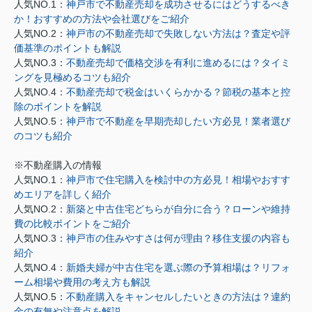
人気NO.1：
神戸市で不動産売却を成功させるにはどうするべき
か！おすすめの方法や会社選びをご紹介
人気NO.2：
神戸市の不動産売却で失敗しない方法は？査定や評
価基準のポイントも解説
人気NO.3：
不動産売却で価格交渉を有利に進めるには？タイミ
ングを見極めるコツも紹介
人気NO.4：
不動産売却で税金はいくらかかる？節税の基本と控
除のポイントを解説
人気NO.5：
神戸市で不動産を早期売却したい方必見！業者選び
のコツも紹介
※不動産購入の情報
人気NO.1：
神戸市で住宅購入を検討中の方必見！相場やおすす
めエリアを詳しく紹介
人気NO.2：
新築と中古住宅どちらが自分に合う？ローンや維持
費の比較ポイントをご紹介
人気NO.3：
神戸市の住みやすさは何が理由？移住支援の内容も
紹介
人気NO.4：
新婚夫婦が中古住宅を選ぶ際の予算相場は？リフォ
ーム相場や費用の考え方も解説
人気NO.5：
不動産購入をキャンセルしたいときの方法は？違約
金の有無や注意点を解説