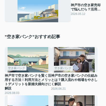
神戸市の空き家売却
で悩んだら？活用方
法と活用事例をわか
2026.05.12
りやすく紹介
”空き家バンク”おすすめ記事
空き家バンク
空き家バンク
神戸市で空き家バンクを賢く活
神戸市の空き家バンクの仕組み
用する方法！利用方法とメリッ
とは？購入流れや相場をやさし
トデメリットを新婚夫婦向けに
く解説
解説
2026.06.21
2026.08.03