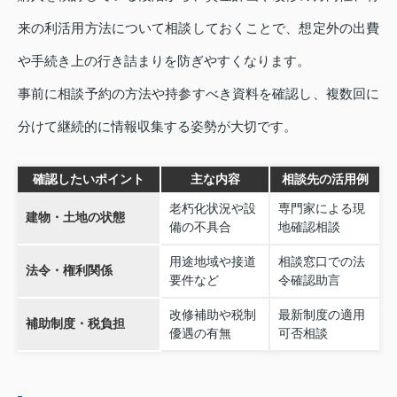
来の利活用方法について相談しておくことで、想定外の出費
や手続き上の行き詰まりを防ぎやすくなります。
事前に相談予約の方法や持参すべき資料を確認し、複数回に
分けて継続的に情報収集する姿勢が大切です。
確認したいポイント
主な内容
相談先の活用例
老朽化状況や設
専門家による現
建物・土地の状態
備の不具合
地確認相談
用途地域や接道
相談窓口での法
法令・権利関係
要件など
令確認助言
改修補助や税制
最新制度の適用
補助制度・税負担
優遇の有無
可否相談