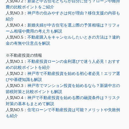
人気NO.2：
新築と中古住宅どちらが自分に合う？ローンや維持
費の比較ポイントをご紹介
人気NO.3：
神戸市の住みやすさは何が理由？移住支援の内容も
紹介
人気NO.4：
新婚夫婦が中古住宅を選ぶ際の予算相場は？リフォ
ーム相場や費用の考え方も解説
人気NO.5：
不動産購入をキャンセルしたいときの方法は？違約
金の有無や注意点を解説
※不動産投資の情報
人気NO.1：
不動産投資ローンの金利選びで迷う人必見！おすす
めの比較ポイントを紹介
人気NO.2：
神戸市で不動産投資を始める初心者必見！エリア選
びや基礎知識も解説
人気NO.3：
神戸市でマンション投資を始めるなら？新築中古の
節税対策と比較ポイントも解説
人気NO.4：
神戸で不動産投資を始める際の融資条件は？リスク
対策の基本もまとめて解説
人気NO.5：
住宅ローンで不動産投資は可能？メリットや失敗例
も紹介