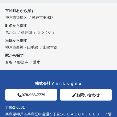
市区町村から探す
神戸市須磨区
神戸市垂水区
町名から探す
竜が台
多井畑
つつじが丘
沿線から探す
神戸市西神・山手線
山陽本線
駅から探す
名谷
妙法寺
垂水
株式会社ＶａｎＬｕｇｎａ
078-958-7779
お問い合わせ
〒652-0801
兵庫県神戸市兵庫区中道通１丁目1-8 ＢＡＬＯＨ．ＢＬＤ ７階