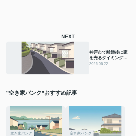
NEXT
神戸市で離婚後に家
を売るタイミング
は？後悔しない売却
2026.06.22
時期の考え方を解説
”空き家バンク”おすすめ記事
空き家バンク
空き家バンク