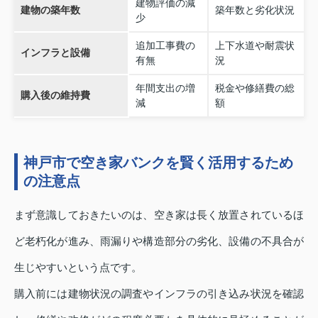
建物評価の減
建物の築年数
築年数と劣化状況
少
追加工事費の
上下水道や耐震状
インフラと設備
有無
況
年間支出の増
税金や修繕費の総
購入後の維持費
減
額
神戸市で空き家バンクを賢く活用するため
の注意点
まず意識しておきたいのは、空き家は長く放置されているほ
ど老朽化が進み、雨漏りや構造部分の劣化、設備の不具合が
生じやすいという点です。
購入前には建物状況の調査やインフラの引き込み状況を確認