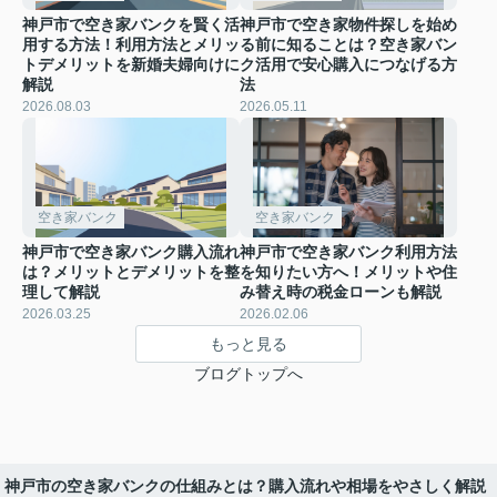
神戸市で空き家バンクを賢く活
神戸市で空き家物件探しを始め
用する方法！利用方法とメリッ
る前に知ることは？空き家バン
トデメリットを新婚夫婦向けに
ク活用で安心購入につなげる方
解説
法
2026.08.03
2026.05.11
空き家バンク
空き家バンク
神戸市で空き家バンク購入流れ
神戸市で空き家バンク利用方法
は？メリットとデメリットを整
を知りたい方へ！メリットや住
理して解説
み替え時の税金ローンも解説
2026.03.25
2026.02.06
もっと見る
ブログトップへ
神戸市の空き家バンクの仕組みとは？購入流れや相場をやさしく解説