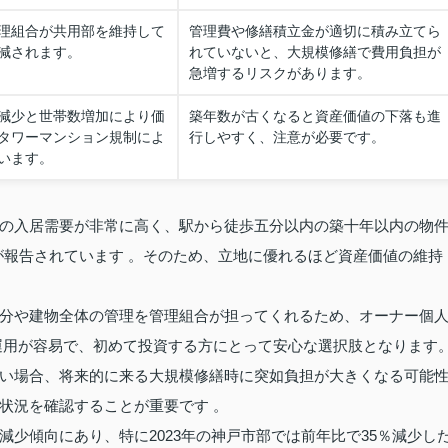
理組合が共用部を維持して
管理費や修繕積立金が適切に積み立てら
減されます。
れていないと、大規模修繕で費用負担が
急増するリスクがあります。
減少と世帯数増加により価
築年数が古くなると資産価値の下落も進
タワーマンション規制によ
行しやすく、注意が必要です。
います。
の入居需要が非常に高く、駅から徒歩五分以内の築十年以内の物
が報告されています 。そのため、立地に優れるほど資産価値の維持
分や建物全体の管理を管理組合が担ってくれるため、オーナー個
運用が容易で、初めて投資する方にとって安心な選択肢となります
い場合、将来的に来る大規模修繕時に突如負担が大きくなる可能
状況を確認することが重要です 。
少傾向にあり、特に2023年の神戸市部では前年比で35％減少し