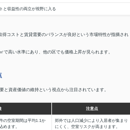
トと収益性の両立が視野に入る
、取得コストと賃貸需要のバランスが良好という市場特性が指摘され
円/㎡で高い水準にあり、他の区でも価格上昇が見られます。
点
要と資産価値の維持という視点から注目されています。
徴
注意点
の空室期間は平均1.1か
郊外では人口減少により入居者が集まり
込めます。
にくく、空室リスクが高まります。