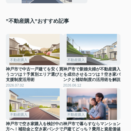
”不動産購入”おすすめ記事
不動産購入
不動産購入
神戸市で中古一戸建てを安く買
神戸市で新婚夫婦が不動産購入
うコツは？予算別エリア選びと
を成功させるコツは？空き家バ
支援制度活用術
ンクと補助制度の活用術を解説
2026.07.02
2026.06.12
不動産購入
不動産購入
神戸市で空き家購入を検討中の
神戸市で暮らすならマンション
方へ！補助金と空き家バンクで
戸建てどっち？費用と資産価値