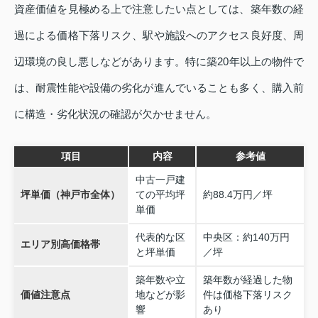
資産価値を見極める上で注意したい点としては、築年数の経
過による価格下落リスク、駅や施設へのアクセス良好度、周
辺環境の良し悪しなどがあります。特に築20年以上の物件で
は、耐震性能や設備の劣化が進んでいることも多く、購入前
に構造・劣化状況の確認が欠かせません。
項目
内容
参考値
中古一戸建
坪単価（神戸市全体）
ての平均坪
約88.4万円／坪
単価
代表的な区
中央区：約140万円
エリア別高価格帯
と坪単価
／坪
築年数や立
築年数が経過した物
価値注意点
地などが影
件は価格下落リスク
響
あり