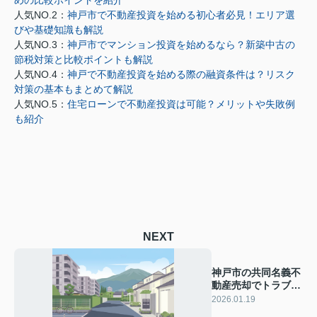
めの比較ポイントを紹介
人気NO.2：
神戸市で不動産投資を始める初心者必見！エリア選
びや基礎知識も解説
人気NO.3：
神戸市でマンション投資を始めるなら？新築中古の
節税対策と比較ポイントも解説
人気NO.4：
神戸で不動産投資を始める際の融資条件は？リスク
対策の基本もまとめて解説
人気NO.5：
住宅ローンで不動産投資は可能？メリットや失敗例
も紹介
NEXT
神戸市の共同名義不
動産売却でトラブル
対応は？財産分与の
2026.01.19
注意点も解説