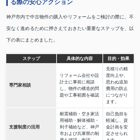
る際の安心アクション
神戸市内で中古物件の購入やリフォームをご検討の際に、不
安なく進めるために押さえておきたい重要なステップを、以
下の表にまとめました。
ステップ
具体的な内容
目的・効果
見積りの精
リフォーム会社や設
度向上や、
計士に事前に相談
思わぬ追加
専門家相談
し、物件の構造的問
費用の防止
題や工事範囲を確認
につながり
ます。
耐震補助・空き家活
自己負担を
用補助・解体補助・
軽減し、資
支援制度の活用
利子補給など、神戸
金計画を安
市および兵庫県の制
定させられ
度を確認・申請
ます。