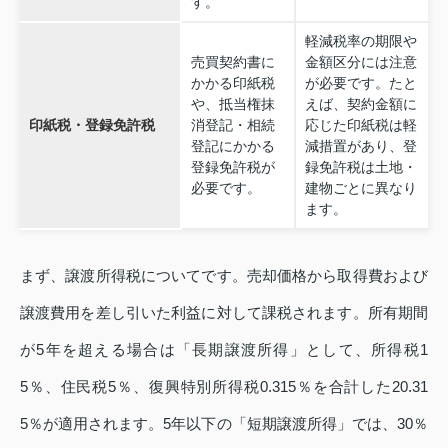
す。
軽減税率の期限や
売買契約書に
金額区分には注意
かかる印紙税
が必要です。たと
や、抵当権抹
えば、契約金額に
印紙税・登録免許税
消登記・相続
応じた印紙税は軽
登記にかかる
減措置があり、登
登録免許税が
録免許税は土地・
必要です。
建物ごとに異なり
ます。
まず、譲渡所得税についてです。売却価格から取得費および
譲渡費用を差し引いた利益に対して課税されます。所有期間
が5年を超える場合は「長期譲渡所得」として、所得税1
5％、住民税5％、復興特別所得税0.315％を合計した20.31
5％が適用されます。5年以下の「短期譲渡所得」では、30％