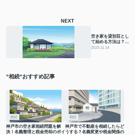
NEXT
空き家を貸別荘とし
て始める方法は？メ
リットや利回りの考
2025.11.14
え方も紹介
”相続”おすすめ記事
相続
相続
神戸市の空き家相続問題を解
神戸市で不動産を相続したらど
決！名義整理と税金売却のポイ
うする？名義変更や税金関係の