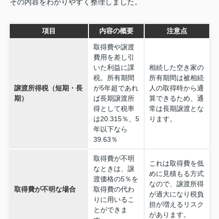
その内容をわかりやすく整理しました。
項目
内容の概要
注意点
取得費や譲渡
費用を差し引
いた利益に課
相続した空き家の
税。所有期間
所有期間は被相続
譲渡所得税（短期・長
が5年超であれ
人の取得時から通
期）
ば長期譲渡所
算できるため、通
得として税率
常は長期譲渡とな
は20.315％、5
ります。
年以下なら
39.63％
取得費が不明
これは取得費を低
なときは、譲
めに見積もる方式
渡価格の5％を
なので、譲渡所得
取得費が不明な場合
取得費の代わ
が過大になり税負
りに用いるこ
担が増えるリスク
とができま
があります。