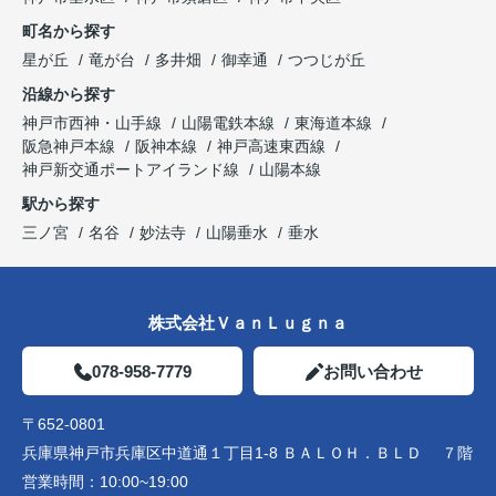
町名から探す
星が丘
竜が台
多井畑
御幸通
つつじが丘
沿線から探す
神戸市西神・山手線
山陽電鉄本線
東海道本線
阪急神戸本線
阪神本線
神戸高速東西線
神戸新交通ポートアイランド線
山陽本線
駅から探す
三ノ宮
名谷
妙法寺
山陽垂水
垂水
株式会社ＶａｎＬｕｇｎａ
078-958-7779
お問い合わせ
〒652-0801
兵庫県神戸市兵庫区中道通１丁目1-8 ＢＡＬＯＨ．ＢＬＤ ７階
営業時間：
10:00~19:00